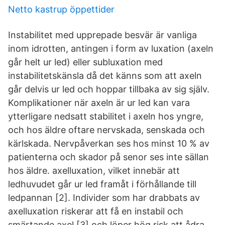
Netto kastrup öppettider
Instabilitet med upprepade besvär är vanliga
inom idrotten, antingen i form av luxation (axeln
går helt ur led) eller subluxation med
instabilitetskänsla då det känns som att axeln
går delvis ur led och hoppar tillbaka av sig själv.
Komplikationer när axeln är ur led kan vara
ytterligare nedsatt stabilitet i axeln hos yngre,
och hos äldre oftare nervskada, senskada och
kärlskada. Nervpåverkan ses hos minst 10 % av
patienterna och skador på senor ses inte sällan
hos äldre. axelluxation, vilket innebär att
ledhuvudet går ur led framåt i förhållande till
ledpannan [2]. Individer som har drabbats av
axelluxation riskerar att få en instabil och
smärtande axel [3] och löper hög risk att ådra