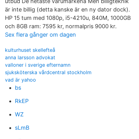
utbud De hetaste varumärkena Men billigteknik
är inte billig (detta kanske är en ny dator dock).
HP 15 tum med 1080p, i5-4210u, 840M, 1000GB
och 8GB ram: 7595 kr, normalpris 9000 kr.
Sex flera gånger om dagen
kulturhuset skellefteå
anna larsson advokat
valloner i sverige efternamn
sjuksköterska vårdcentral stockholm
vad är yahoo
bs
RkEP
WZ
sLmB