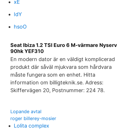
xE
IdY
hsoO
Seat Ibiza 1.2 TSI Euro 6 M-värmare Nyserv
90hk YEF310
En modern dator är en väldigt komplicerad
produkt där såväl mjukvara som hårdvara
måste fungera som en enhet. Hitta
information om billigteknik.se. Adress:
Skiffervägen 20, Postnummer: 224 78.
Lopande avtal
roger billerey-mosier
Lolita complex