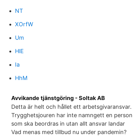
NT
XOrfW
Um
HlE
Ia
HhM
Avvikande tjänstgöring - Soltak AB
Detta är helt och hållet ett arbetsgivaransvar.
Trygghetsjouren har inte namngett en person
som ska beordras in utan allt ansvar landar
Vad menas med tillbud nu under pandemin?