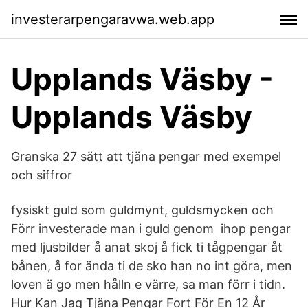
investerarpengaravwa.web.app
Upplands Väsby -
Upplands Väsby
Granska 27 sätt att tjäna pengar med exempel
och siffror
fysiskt guld som guldmynt, guldsmycken och
Förr investerade man i guld genom ihop pengar
med ljusbilder å anat skoj å fick ti tågpengar åt
bånen, å for ända ti de sko han no int göra, men
loven ä go men hålln e värre, sa man förr i tidn.
Hur Kan Jag Tjäna Pengar Fort För En 12 År