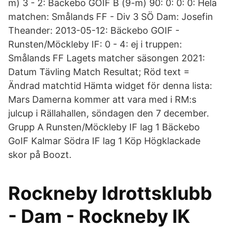
m) 3 - 2: Bäckebo GOIF B (9-m) 90: 0: 0: 0: Hela
matchen: Smålands FF - Div 3 SÖ Dam: Josefin
Theander: 2013-05-12: Bäckebo GOIF -
Runsten/Möckleby IF: 0 - 4: ej i truppen:
Smålands FF Lagets matcher säsongen 2021:
Datum Tävling Match Resultat; Röd text =
Ändrad matchtid Hämta widget för denna lista:
Mars Damerna kommer att vara med i RM:s
julcup i Rällahallen, söndagen den 7 december.
Grupp A Runsten/Möckleby IF lag 1 Bäckebo
GoIF Kalmar Södra IF lag 1 Köp Högklackade
skor på Boozt.
Rockneby Idrottsklubb
- Dam - Rockneby IK